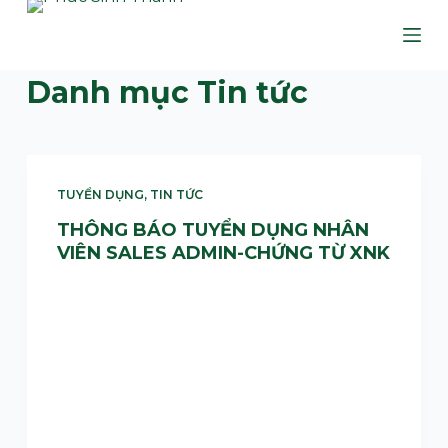
C
h
u
Danh mục
Tin tức
y
ể
n
đ
TUYỂN DỤNG
,
TIN TỨC
ế
THÔNG BÁO TUYỂN DỤNG NHÂN
n
VIÊN SALES ADMIN-CHỨNG TỪ XNK
p
h
ầ
n
n
ộ
i
d