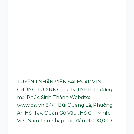
u
n
g
TUYỀN 1 NHÂN VIÊN SALES ADMIN-
CHỨNG TỪ XNK Công ty TNHH Thương
mại Phúc Sinh Thành Website:
www.pst.vn 84/11 Bùi Quang Là, Phường
An Hội Tây, Quận Gò Vấp , Hồ Chí Minh,
Việt Nam Thu nhập ban đầu: 9,000,000…