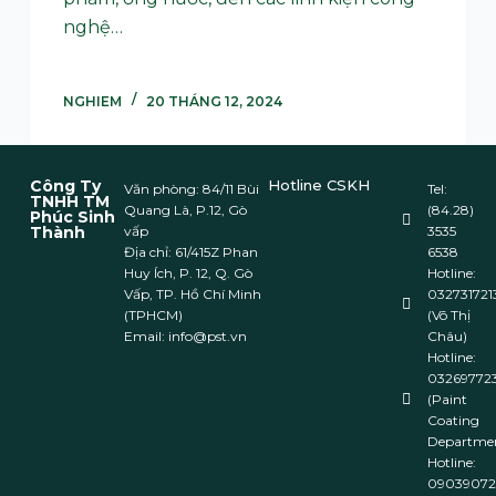
nghệ…
NGHIEM
20 THÁNG 12, 2024
Công Ty
Hotline CSKH
Văn phòng: 84/11 Bùi
Tel:
TNHH TM
Quang Là, P.12, Gò
(84.28)
Phúc Sinh
Thành
vấp
3535
Địa chỉ: 61/415Z Phan
6538
Huy Ích, P. 12, Q. Gò
Hotline:
Vấp, TP. Hồ Chí Minh
032731721
(TPHCM)
(Võ Thị
Email: info@pst.vn
Châu)
Hotline:
032697723
(Paint
Coating
Departme
Hotline:
09039072